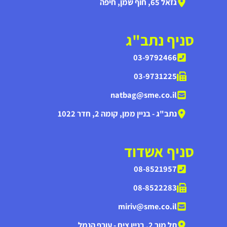
גזאל 65, חוף שמן, חיפה
סניף נתב"ג
03-9792466
03-9731225
natbag@sme.co.il
נתב"ג - בניין ממן, קומה 2, חדר 1022
סניף אשדוד
08-8521957
08-8522283
miriv@sme.co.il
תל מור 2, בניין צים - עורף הנמל