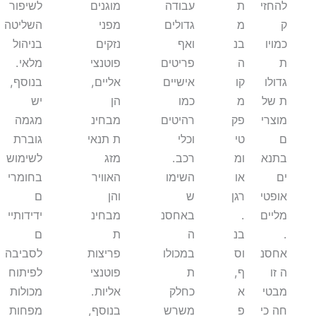
להחזי
ת
עבודה
מוגנים
לשיפור
ק
מ
גדולים
מפני
השליטה
כמויו
בנ
ואף
נזקים
בניהול
ת
ה
פריטים
פוטנצי
מלאי.
גדולו
קו
אישיים
אליים,
בנוסף,
ת של
מ
כמו
הן
יש
מוצרי
פק
רהיטים
מבחינ
מגמה
ם
טי
וכלי
ת תנאי
גוברת
בתנא
ומ
רכב.
מזג
לשימוש
ים
או
השימו
האוויר
בחומרי
אופטי
רגן
ש
והן
ם
מליים
.
באחסנ
מבחינ
ידידותיי
.
בנ
ה
ת
ם
אחסנ
וס
במכולו
פריצות
לסביבה
ה זו
ף,
ת
פוטנצי
לפיתוח
מבטי
א
כחלק
אליות.
מכולות
חה כי
פ
משרש
בנוסף,
מפחות