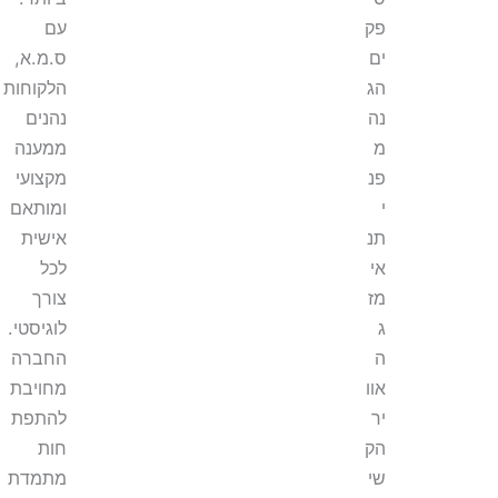
פק
עם
ים
ס.מ.א,
הג
הלקוחות
נה
נהנים
מ
ממענה
פנ
מקצועי
י
ומותאם
תנ
אישית
אי
לכל
מז
צורך
ג
לוגיסטי.
ה
החברה
אוו
מחויבת
יר
להתפת
הק
חות
שי
מתמדת