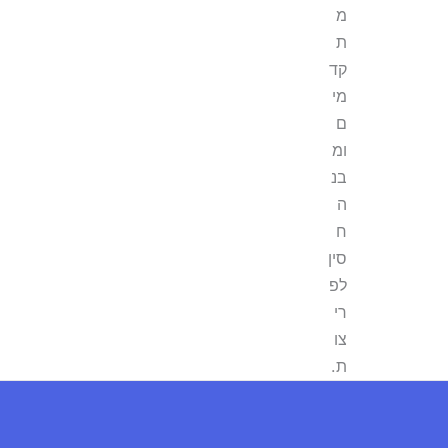
מ
ת
קד
מי
ם
ומ
בנ
ה
ח
סין
לפ
רי
צו
ת.