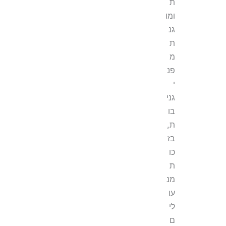
ת
ומו
גנ
ת
מ
פנ
י
גני
בו
ת,
בז
כו
ת
מנ
עו
לי
ם