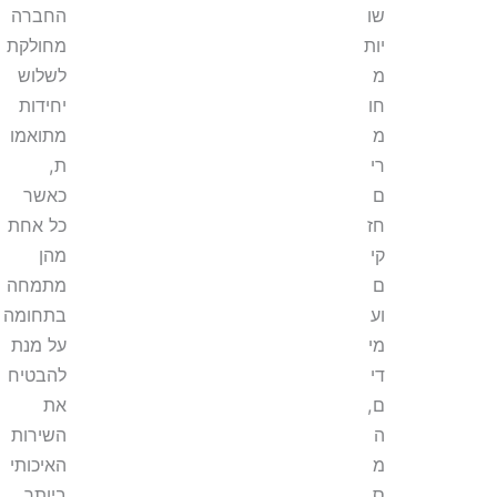
שו
החברה
יות
מחולקת
מ
לשלוש
חו
יחידות
מ
מתואמו
רי
ת,
ם
כאשר
חז
כל אחת
קי
מהן
ם
מתמחה
וע
בתחומה
מי
על מנת
די
להבטיח
ם,
את
ה
השירות
מ
האיכותי
ס
ביותר.