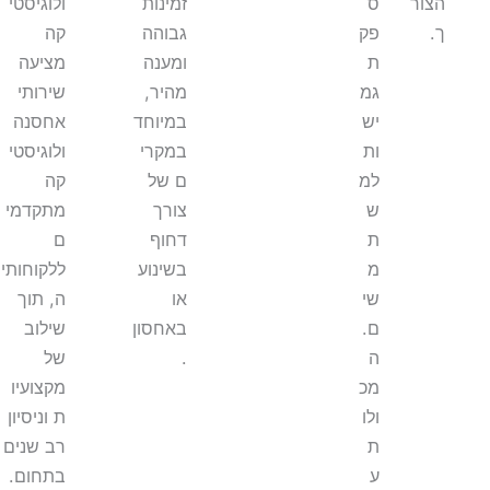
הצור
ס
זמינות
ולוגיסטי
ך.
פק
גבוהה
קה
ת
ומענה
מציעה
גמ
מהיר,
שירותי
יש
במיוחד
אחסנה
ות
במקרי
ולוגיסטי
למ
ם של
קה
ש
צורך
מתקדמי
ת
דחוף
ם
מ
בשינוע
ללקוחותי
שי
או
ה, תוך
ם.
באחסון
שילוב
ה
.
של
מכ
מקצועיו
ולו
ת וניסיון
ת
רב שנים
ע
בתחום.