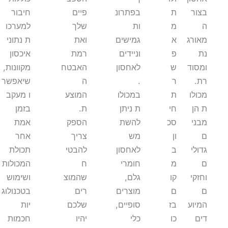
בצור
ת
בפתרונ
פיים
חיבור
ה
מ
ות
שלך
למערכו
מאורג
א
גמישים
ואת
ת נתוני
נת
פ
וניידים
רמת
איכסון
ומסוד
ש
לאחסון
האבטח
מקוונות,
רת.
ר
.
ה
שיאפשר
מכולו
ת
במכולו
המוצע
ו מעקב
ת הן
חי
ת ניתן
ת.
בזמן
מבני
סכ
להשת
הספק
אמת
ם
ון
מש
צריך
אחר
גדולי
ב
לאחסון
להבטי
תכולת
ם
מ
חומרי
ח
המכולות
וחזקי
קו
גלם,
שהמוצ
ושימוש
ם
ם
מוצרים
רים
בטכנולוג
המיוע
בז
סופיים,
שלכם
יות
דים
כו
כלי
יהיו
חכמות