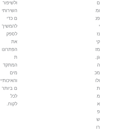
ם
ולשיפור
ומ
השירותי
פנ
ם כדי
י
להמשיך
נז
לספק
קי
את
מז
הפתרונו
גן.
ת
ה
המתקד
מכ
מים
ולו
והאיכותיי
ת
ם ביותר
מ
לכל
א
לקוח.
פ
ש
רו