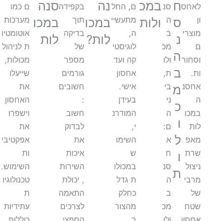
ח
במכ
נה
סנה
לאחס
סנ
ם, החל
בקפידה
ם כמו
ון
ה
מתעשיי
תוך
מערכות
ס
ולות
במכו
במכו
מוצרי
ב
ה,
בדיקה
אוטומטיו
נ
לות?
לות
ם
מכ
לוגיסטי
של
ת לניהול
ה
וסחור
ולו
קה ועד
מספר
מכולות,
ב
ות.
ת,
אחסון
גורמים
שייעלו
אחסנ
בי
אישי.
חשובים
את
מ
ה
ני
בעידן
:
האחסון
כ
במכו
ה
המודרנ
חשוב
וישפרו
ו
לות
ם:
י,
לבדוק
את
ל
מאפ
א
השימו
את
אפקטיבי
שרת
ח
ש
איכות
ות
ו
ניצול
סנ
במכולו
השירות
השימוש.
ת
מרבי
ה
ת גדל
, יכולת
טכנולוגיו
של
ב
כחלק
התאמה
ת
שטח
מכ
מהצור
לצרכים
עתידיות
אחסון
ולו
ך
הספצי
כוללות