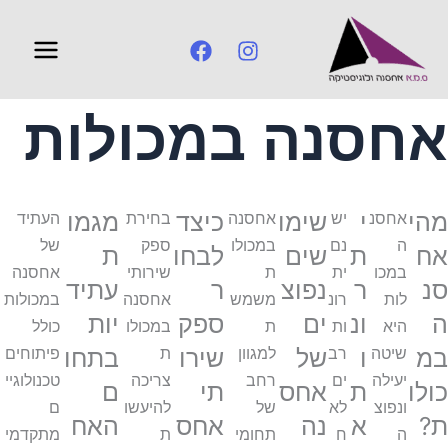
ילוג
תוכן
אחסנה במכולות
מהי
י
שימו
כיצד
מגמו
אחסנ
יש
אחסנה
בחירת
העתיד
ה
נם
במכולו
ספק
של
אח
ת
שים
לבחו
ת
במכו
ית
ת
שירותי
אחסנה
סנ
ר
נפוצ
ר
עתיד
לות
רונ
משמש
אחסנה
במכולות
ה
ונ
ים
ספק
יות
היא
ות
ת
במכולו
כולל
במ
שיטה
ו
רב
של
למגוון
שירו
ת
בתחו
פיתוחים
יעילה
ים
רחב
צריכה
טכנולוגיי
כולו
ת
אחס
תי
ם
ונפוצ
לא
של
להיעשו
ם
ת?
א
נה
אחס
האח
ה
ח
תחומי
ת
מתקדמי