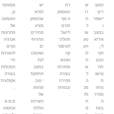
המוצ
ש
רת
יש
ממזהמי
רים
רו
האספק
לוודא
ם,
יישמר
ת
ה אף
שהספק
והטמעה
ו
ל
תורם
מציע
של
במצב
שי
לייעול
מחירים
פתרונות
אידיא
נוע
תהליכי
תחרותי
אנרגיה
לי,
הק
לוגיסטי
ים
נקיים
תוך
לו
קה
ושהמכו
להארכת
הבט
ת
ושינוע
לות
חיי
חת
ש
סחורות
במצב
המכולות
נגישו
ל
בצורה
תחזוקת
בצורה
ת
ה
מהירה
י טוב.
אקולוגית
נוחה
מכ
ובטוחה
מהותו
.
ומהיר
ולו
.
של
ה
ת
השירות
ס.מ.א
בעת
מ
כוללת
אחסנה