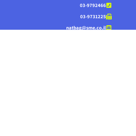
03-9792466
03-9731225
natbag@sme.co.il
נתב"ג - בניין ממן, קומה 2, חדר 1022
סניף אשדוד
08-8521957
08-8522283
miriv@sme.co.il
תל מור 2, בניין צים - עורף הנמל